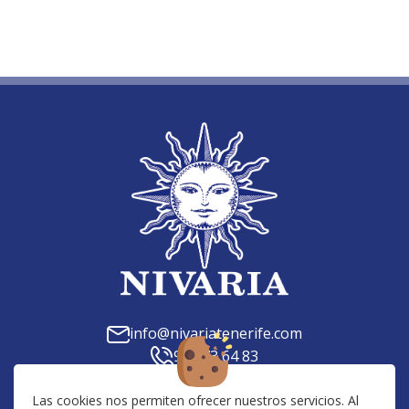
info@nivariatenerife.com
922 73 64 83
C. Tilena, 23, 38639, Las Chafiras, Santa Cruz de
Tenerife
Las cookies nos permiten ofrecer nuestros servicios. Al