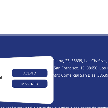
C. Tilena, 23, 38639, Las Chafiras
fo@nivariatenerife.com
Av. San Francisco, 10, 38650, Los
2 73 64 83
ACEPTO
Centro Comercial San Blas, 38639,
el
MÁS INFO
Cookies
Aviso Legal
Política de Privacidad
Condiciones de compr
|
|
|