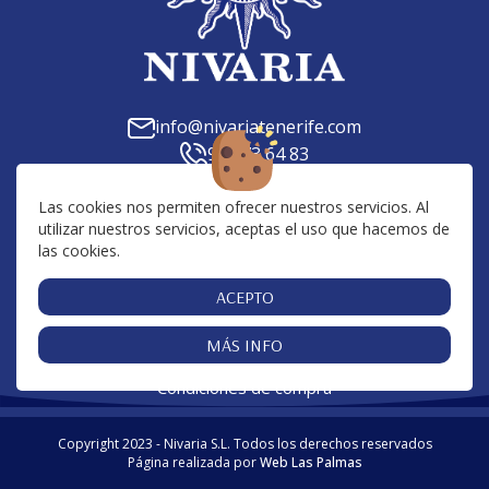
info@nivariatenerife.com
922 73 64 83
C. Tilena, 23, 38639, Las Chafiras, Santa Cruz de
Tenerife
Las cookies nos permiten ofrecer nuestros servicios. Al
utilizar nuestros servicios, aceptas el uso que hacemos de
Av. San Francisco, 10, 38650, Los Cristianos, Santa
las cookies.
Cruz de Tenerife
Centro Comercial San Blas, 38639, Golf del Sur,
ACEPTO
Santa Cruz de Tenerife
MÁS INFO
Cookies
Aviso Legal
Política de Privacidad
|
|
|
Condiciones de compra
Copyright 2023 - Nivaria S.L. Todos los derechos reservados
Página realizada por
Web Las Palmas