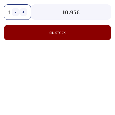
10.95€
-
+
SIN STOCK