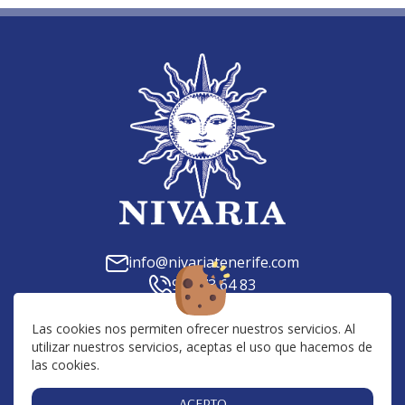
info@nivariatenerife.com
922 73 64 83
C. Tilena, 23, 38639, Las Chafiras, Santa Cruz de
Tenerife
Las cookies nos permiten ofrecer nuestros servicios. Al
utilizar nuestros servicios, aceptas el uso que hacemos de
Av. San Francisco, 10, 38650, Los Cristianos, Santa
las cookies.
Cruz de Tenerife
Centro Comercial San Blas, 38639, Golf del Sur,
ACEPTO