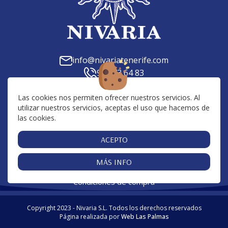
info@nivariatenerife.com
922 73 64 83
C. Tilena, 23, 38639, Las Chafiras, Santa Cruz de
Tenerife
Las cookies nos permiten ofrecer nuestros servicios. Al
utilizar nuestros servicios, aceptas el uso que hacemos de
Av. San Francisco, 10, 38650, Los Cristianos, Santa
las cookies.
Cruz de Tenerife
Centro Comercial San Blas, 38639, Golf del Sur,
ACEPTO
Santa Cruz de Tenerife
MÁS INFO
Cookies
Aviso Legal
Política de Privacidad
|
|
|
Condiciones de compra
Copyright 2023 - Nivaria S.L. Todos los derechos reservados
Página realizada por
Web Las Palmas