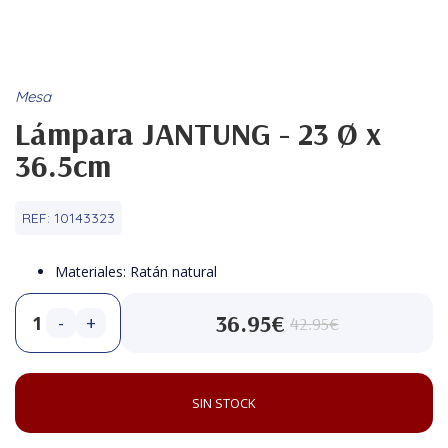
Mesa
Lámpara JANTUNG - 23 Ø x
36.5cm
REF:
10143323
Materiales: Ratán natural
36.95€
-
+
42.95€
SIN STOCK