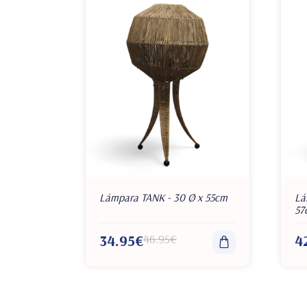
Lámpara TANK - 30 Ø x 55cm
Lá
57
34.95€
46.95€
4