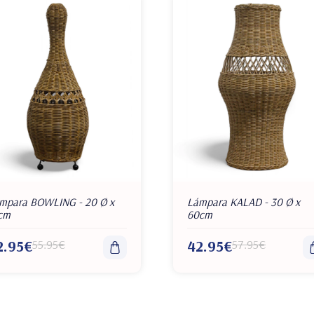
mpara BOWLING - 20 Ø x
Lámpara KALAD - 30 Ø x
cm
60cm
2.95€
55.95€
42.95€
57.95€