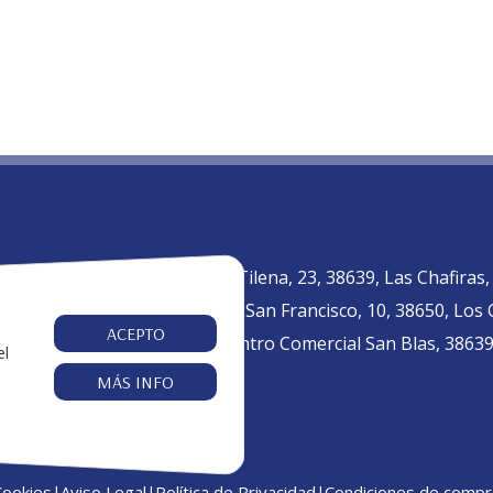
C. Tilena, 23, 38639, Las Chafiras
fo@nivariatenerife.com
Av. San Francisco, 10, 38650, Los
2 73 64 83
ACEPTO
Centro Comercial San Blas, 38639,
el
MÁS INFO
Cookies
Aviso Legal
Política de Privacidad
Condiciones de compr
|
|
|