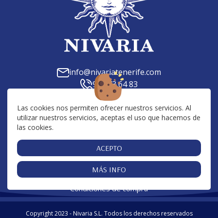
info@nivariatenerife.com
922 73 64 83
C. Tilena, 23, 38639, Las Chafiras, Santa Cruz de
Tenerife
Las cookies nos permiten ofrecer nuestros servicios. Al
utilizar nuestros servicios, aceptas el uso que hacemos de
Av. San Francisco, 10, 38650, Los Cristianos, Santa
las cookies.
Cruz de Tenerife
Centro Comercial San Blas, 38639, Golf del Sur,
ACEPTO
Santa Cruz de Tenerife
MÁS INFO
Cookies
Aviso Legal
Política de Privacidad
|
|
|
Condiciones de compra
Copyright 2023 - Nivaria S.L. Todos los derechos reservados