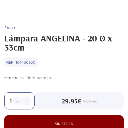
Mesa
Lámpara ANGELINA - 20 Ø x
33cm
REF:
101430630
Materiales: Fibra palmera
29.95€
-
+
42.95€
SIN STOCK