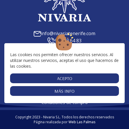
info@nivariatenerife.com
922 73 64 83
C. Tilena, 23, 38639, Las Chafiras, Santa Cruz de
Tenerife
Las cookies nos permiten ofrecer nuestros servicios. Al
utilizar nuestros servicios, aceptas el uso que hacemos de
Av. San Francisco, 10, 38650, Los Cristianos, Santa
las cookies.
Cruz de Tenerife
Centro Comercial San Blas, 38639, Golf del Sur,
ACEPTO
Santa Cruz de Tenerife
MÁS INFO
Cookies
Aviso Legal
Política de Privacidad
|
|
|
Condiciones de compra
Copyright 2023 - Nivaria S.L. Todos los derechos reservados
Página realizada por
Web Las Palmas