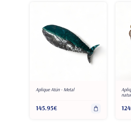
Aplique Atún - Metal
Apli
natur
145.95€
124