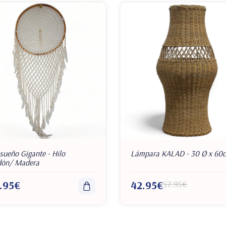
sueño Gigante - Hilo
Lámpara KALAD - 30 Ø x 60
dón/ Madera
.95€
42.95€
57.95€